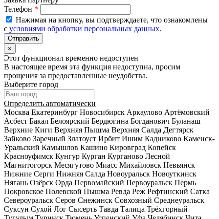
Телефон
*
Нажимая на кнопку, вы подтверждаете, что ознакомлены
с
условиями обработки персональных данных
.
×
Этот функционал временно недоступен
В настоящее время эта функция недоступна, просим
прощения за предоставленные неудобства.
Выберите город
Определить автоматически
Москва
Екатеринбург
Новосибирск
Аркаулово
Артёмовский
Асбест
Бакал
Белоярский
Бердюгина
Богданович
Буланаш
Верхние Киги
Верхняя Пышма
Верхняя Салда
Дегтярск
Зайково
Заречный
Златоуст
Ирбит
Ишим
Кадниково
Каменск-
Уральский
Камышлов
Кашино
Кировград
Копейск
Красноуфимск
Кунгур
Курган
Курганово
Лесной
Магнитогорск
Месягутово
Миасс
Михайловск
Невьянск
Нижние Серги
Нижняя Салда
Новоуральск
Новоуткинск
Нягань
Озёрск
Орда
Первомайский
Первоуральск
Пермь
Покровское
Полевской
Пышма
Ревда
Реж
Рефтинский
Сатка
Североуральск
Серов
Снежинск
Совхозный
Среднеуральск
Суксун
Сухой Лог
Сысерть
Тавда
Талица
Трёхгорный
Тугулым
Туринск
Тюмень
Успенский
Уфа
Челябинск
Чита