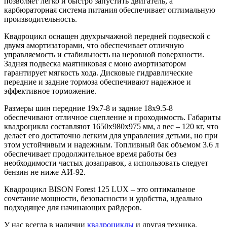
позволяет легко и быстро запустить двигатель, а
карбюраторная система питания обеспечивает оптимальную
производительность.
Квадроцикл оснащен двухрычажной передней подвеской с
двумя амортизаторами, что обеспечивает отличную
управляемость и стабильность на неровной поверхности.
Задняя подвеска маятниковая с моно амортизатором
гарантирует мягкость хода. Дисковые гидравлические
передние и задние тормоза обеспечивают надежное и
эффективное торможение.
Размеры шин передние 19x7-8 и задние 18x9.5-8
обеспечивают отличное сцепление и проходимость. Габариты
квадроцикла составляют 1650x980x975 мм, а вес – 120 кг, что
делает его достаточно легким для управления детьми, но при
этом устойчивым и надежным. Топливный бак объемом 3.6 л
обеспечивает продолжительное время работы без
необходимости частых дозаправок, а использовать следует
бензин не ниже АИ-92.
Квадроцикл BISON Forest 125 LUX – это оптимальное
сочетание мощности, безопасности и удобства, идеально
подходящее для начинающих райдеров.
У нас всегда в наличии
квадроциклы
и другая техника.