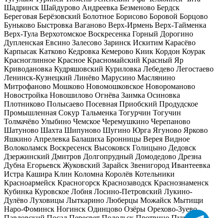
Шадринск
Шайдурово
Андреевка
Безменово
Бердск
Береговая
Берёзовский
Болотное
Борисово
Боровой
Борцово
Буньково
Быстровка
Ваганово
Верх-Ирмень
Верх-Тайменка
Верх-Тула
Верхотомское
Воскресенка
Горный
Дорогино
Дупленская
Евсино
Залесово
Заринск
Искитим
Карасёво
Карпысак
Катково
Кедровка
Кемерово
Киик
Кордон
Коурак
Красноглинное
Красное
Красномайский
Красный Яр
Криводановка
Кудряшовский
Куриловка
Лебедево
Легостаево
Ленинск-Кузнецкий
Линёво
Марусино
Маслянино
Митрофаново
Мошково
Новомошковское
Новороманово
Новостройка
Новошилово
Огнёва Заимка
Осиновка
Плотниково
Полысаево
Посевная
Приобский
Продудское
Промышленная
Сокур
Тальменка
Тогурчин
Тогучин
Толмачёво
Улыбино
Чемское
Черемушкино
Черепаново
Шатуново
Шахта
Шипуново
Шугино
Юрга
Ягуново
Ярково
Яшкино
Апрелевка
Балашиха
Бронницы
Верея
Видное
Волоколамск
Воскресенск
Высоковск
Голицыно
Дедовск
Дзержинский
Дмитров
Долгопрудный
Домодедово
Дрезна
Дубна
Егорьевск
Жуковский
Зарайск
Звенигород
Ивантеевка
Истра
Кашира
Клин
Коломна
Королёв
Котельники
Красноармейск
Красногорск
Краснозаводск
Краснознаменск
Кубинка
Куровское
Лобня
Лосино-Петровский
Лукино-
Дулёво
Луховицы
Лыткарино
Люберцы
Можайск
Мытищи
Наро-Фоминск
Ногинск
Одинцово
Озёры
Орехово-Зуево
Павловский Посад
Пересвет
Подольск
Протвино
Пушкино