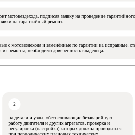
онт мотовездехода, подписав заявку на проведение гарантийно
аявки на гарантийный ремонт.
е с мотовездехода и заменённые по гарантии на исправные, ст
а из ремонта, необходима доверенность владельца.
на детали и узлы, обеспечивающие безаварийную
работу двигателя и других агрегатов, проверка и
регулировка (настройка) которых должна проводиться
при периодических плановых технических