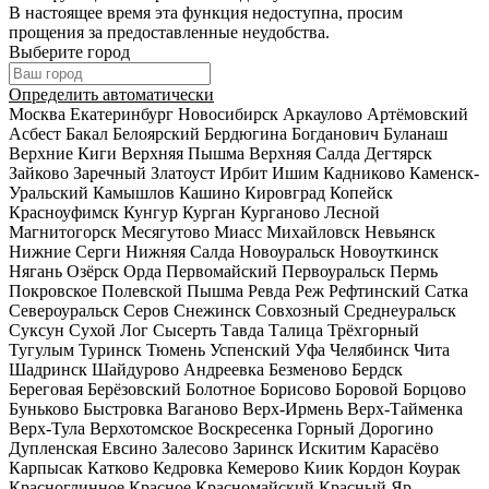
В настоящее время эта функция недоступна, просим
прощения за предоставленные неудобства.
Выберите город
Определить автоматически
Москва
Екатеринбург
Новосибирск
Аркаулово
Артёмовский
Асбест
Бакал
Белоярский
Бердюгина
Богданович
Буланаш
Верхние Киги
Верхняя Пышма
Верхняя Салда
Дегтярск
Зайково
Заречный
Златоуст
Ирбит
Ишим
Кадниково
Каменск-
Уральский
Камышлов
Кашино
Кировград
Копейск
Красноуфимск
Кунгур
Курган
Курганово
Лесной
Магнитогорск
Месягутово
Миасс
Михайловск
Невьянск
Нижние Серги
Нижняя Салда
Новоуральск
Новоуткинск
Нягань
Озёрск
Орда
Первомайский
Первоуральск
Пермь
Покровское
Полевской
Пышма
Ревда
Реж
Рефтинский
Сатка
Североуральск
Серов
Снежинск
Совхозный
Среднеуральск
Суксун
Сухой Лог
Сысерть
Тавда
Талица
Трёхгорный
Тугулым
Туринск
Тюмень
Успенский
Уфа
Челябинск
Чита
Шадринск
Шайдурово
Андреевка
Безменово
Бердск
Береговая
Берёзовский
Болотное
Борисово
Боровой
Борцово
Буньково
Быстровка
Ваганово
Верх-Ирмень
Верх-Тайменка
Верх-Тула
Верхотомское
Воскресенка
Горный
Дорогино
Дупленская
Евсино
Залесово
Заринск
Искитим
Карасёво
Карпысак
Катково
Кедровка
Кемерово
Киик
Кордон
Коурак
Красноглинное
Красное
Красномайский
Красный Яр