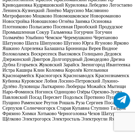
Криводановка
Кудряшовский
Куриловка
Лебедево
Легостаево
Ленинск-Кузнецкий
Линёво
Марусино
Маслянино
Митрофаново
Мошково
Новомошковское
Новороманово
Новостройка
Новошилово
Огнёва Заимка
Осиновка
Плотниково
Полысаево
Посевная
Приобский
Продудское
Промышленная
Сокур
Тальменка
Тогурчин
Тогучин
Толмачёво
Улыбино
Чемское
Черемушкино
Черепаново
Шатуново
Шахта
Шипуново
Шугино
Юрга
Ягуново
Ярково
Яшкино
Апрелевка
Балашиха
Бронницы
Верея
Видное
Волоколамск
Воскресенск
Высоковск
Голицыно
Дедовск
Дзержинский
Дмитров
Долгопрудный
Домодедово
Дрезна
Дубна
Егорьевск
Жуковский
Зарайск
Звенигород
Ивантеевка
Истра
Кашира
Клин
Коломна
Королёв
Котельники
Красноармейск
Красногорск
Краснозаводск
Краснознаменск
Кубинка
Куровское
Лобня
Лосино-Петровский
Лукино-
Дулёво
Луховицы
Лыткарино
Люберцы
Можайск
Мытищи
Наро-Фоминск
Ногинск
Одинцово
Озёры
Орехово-Зуево
Павловский Посад
Пересвет
Подольск
Протвино
Пушкино
Пущино
Раменское
Реутов
Рошаль
Руза
Сергиев Посад
Серпухов
Солнечногорск
Старая Купавна
Ступино
Талдом
Фрязино
Химки
Хотьково
Черноголовка
Чехов
Шатура
Щёлково
Электрогорск
Электросталь
Электроугли
Яхрома