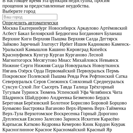
В настоящее время эта функция недоступна, просим
прощения за предоставленные неудобства.
Выберите город
Определить автоматически
Москва
Екатеринбург
Новосибирск
Аркаулово
Артёмовский
Асбест
Бакал
Белоярский
Бердюгина
Богданович
Буланаш
Верхние Киги
Верхняя Пышма
Верхняя Салда
Дегтярск
Зайково
Заречный
Златоуст
Ирбит
Ишим
Кадниково
Каменск-
Уральский
Камышлов
Кашино
Кировград
Копейск
Красноуфимск
Кунгур
Курган
Курганово
Лесной
Магнитогорск
Месягутово
Миасс
Михайловск
Невьянск
Нижние Серги
Нижняя Салда
Новоуральск
Новоуткинск
Нягань
Озёрск
Орда
Первомайский
Первоуральск
Пермь
Покровское
Полевской
Пышма
Ревда
Реж
Рефтинский
Сатка
Североуральск
Серов
Снежинск
Совхозный
Среднеуральск
Суксун
Сухой Лог
Сысерть
Тавда
Талица
Трёхгорный
Тугулым
Туринск
Тюмень
Успенский
Уфа
Челябинск
Чита
Шадринск
Шайдурово
Андреевка
Безменово
Бердск
Береговая
Берёзовский
Болотное
Борисово
Боровой
Борцово
Буньково
Быстровка
Ваганово
Верх-Ирмень
Верх-Тайменка
Верх-Тула
Верхотомское
Воскресенка
Горный
Дорогино
Дупленская
Евсино
Залесово
Заринск
Искитим
Карасёво
Карпысак
Катково
Кедровка
Кемерово
Киик
Кордон
Коурак
Красноглинное
Красное
Красномайский
Красный Яр