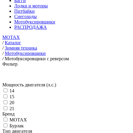
Багги
Лодки и моторы
Питбайки
Снегоходы
Мотобуксировщики
РАСПРОДАЖА
MOTAX
/
Каталог
/
Зимняя техника
/
Мотобуксировщики
/
Мотобуксировщики с реверсом
Фильтр
Мощность двигателя (л.с.)
14
15
20
21
Бренд
MOTAX
Бурлак
Тип двигателя