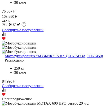
30 км/ч
76 807 ₽
108 990 ₽
-42%
76 807 ₽
?
Сообщить о поступлении
Мотобуксировщик "МУЖИК" 15 л.с. (КП-15F/3A, 500/1450)
Распродано
250 кг
30 км/ч
84 990 ₽
Сообщить о поступлении
Спецпредложение